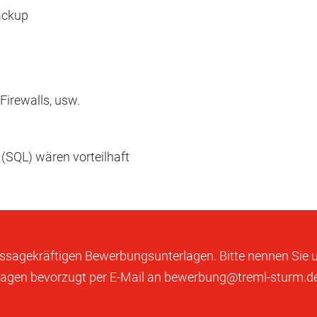
ackup
Firewalls, usw.
(SQL) wären vorteilhaft
e aussagekräftigen Bewerbungsunterlagen. Bitte nennen Sie
erlagen bevorzugt per E-Mail an bewerbung@treml-sturm.de